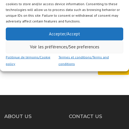
cookies to store and/or access device information. Consenting to these
technologies will allow us to process data such as browsing behavior or
unique IDs on this site. Failure to consent or withdrawal of consent may
adversely affect certain features and functions.
Accepter/Accept
FAITES-NOUS PARVENIR VOTRE PLAN ou autre Document / Devis /
Voir les préférences/See preferences
Photo : (formats : pdf|txt|do|docx|jpg)
Politique de témoins/Cookie
Termes et conditions/Terms and
policy
conditions
ABOUT US
CONTACT US