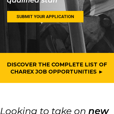
qualified staff
SUBMIT YOUR APPLICATION
DISCOVER THE COMPLETE LIST OF
CHAREX JOB OPPORTUNITIES ►
Looking to take on
new