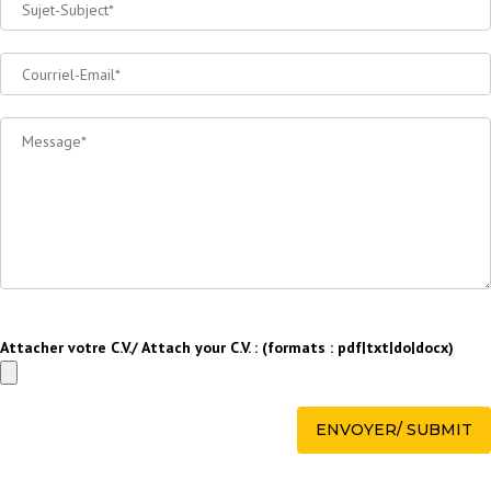
Attacher votre C.V./ Attach your C.V. : (formats : pdf|txt|do|docx)