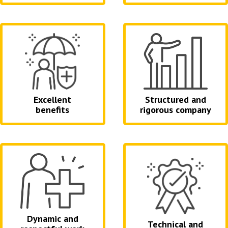
Structured and
Excellent
rigorous company
benefits
Dynamic and
Technical and