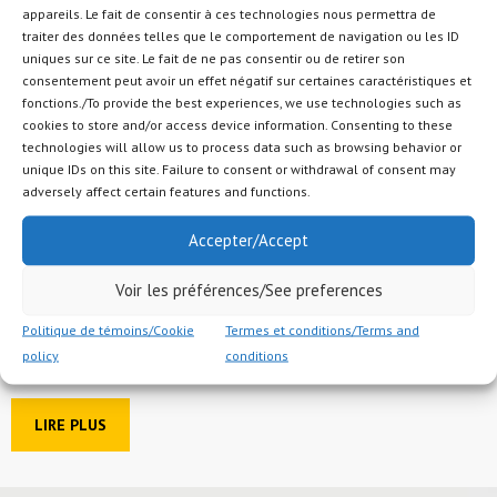
appareils. Le fait de consentir à ces technologies nous permettra de
traiter des données telles que le comportement de navigation ou les ID
uniques sur ce site. Le fait de ne pas consentir ou de retirer son
consentement peut avoir un effet négatif sur certaines caractéristiques et
fonctions./To provide the best experiences, we use technologies such as
cookies to store and/or access device information. Consenting to these
technologies will allow us to process data such as browsing behavior or
unique IDs on this site. Failure to consent or withdrawal of consent may
adversely affect certain features and functions.
Arpenteur
Accepter/Accept
Poste à combler arpenteur POSTULER MAINTENANT NATURE DU
Voir les préférences/See preferences
POSTE Arpenteur La personne occupant le poste d’Arpenteur sera
responsable de fournir des alignements, des axes de construction, des
Politique de témoins/Cookie
Termes et conditions/Terms and
élévations et des points d’un terrain ou d’une structure qui sont
policy
conditions
nécessaires à...
LIRE PLUS