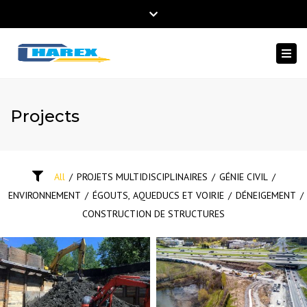
×
Close
450-475-1135
Lun – Ven: 8:00 – 17:00
top
Togg
bar
info@charex.ca
navi
Projects
All
/
PROJETS MULTIDISCIPLINAIRES
/
GÉNIE CIVIL
/
ENVIRONNEMENT
/
ÉGOUTS, AQUEDUCS ET VOIRIE
/
DÉNEIGEMENT
/
CONSTRUCTION DE STRUCTURES
GÉNIE CIVIL
ENVIRONNEMENT