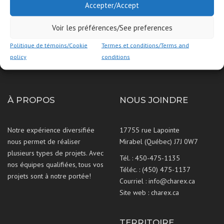
Accepter/Accept
Voir les préférences/See preferences
Politique de témoins/Cookie
Termes et conditions/Terms and
policy
conditions
À PROPOS
NOUS JOINDRE
Notre expérience diversifiée
17755 rue Lapointe
nous permet de réaliser
Mirabel (Québec) J7J 0W7
plusieurs types de projets. Avec
Tél. :
450-475-1135
nos équipes qualifiées, tous vos
Téléc. : (450) 475-1137
projets sont à notre portée!
Courriel :
info@charex.ca
Site web :
charex.ca
TERRITOIRE