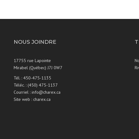
NOUS JOINDRE
T
17755 rue Lapointe
No
Mirabel (Québec) J7J 0W7
Ri
Tél. :
450-475-1135
Téléc. : (450) 475-1137
Courriel :
info@charex.ca
Site web :
charex.ca