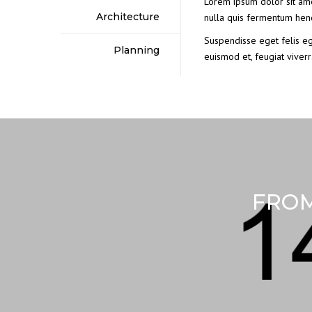
Lorem ipsum dolor sit amet
Architecture
nulla quis fermentum hend
Suspendisse eget felis ege
Planning
euismod et, feugiat viverr
FROM