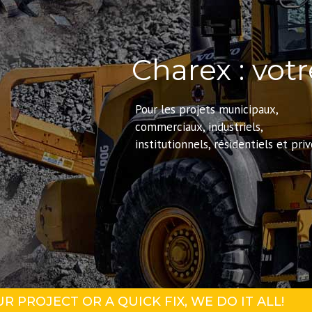
Charex : vot
Pour les projets municipaux,
commerciaux, industriels,
institutionnels, résidentiels et priv
R PROJECT OR A QUICK FIX, WE DO IT ALL!