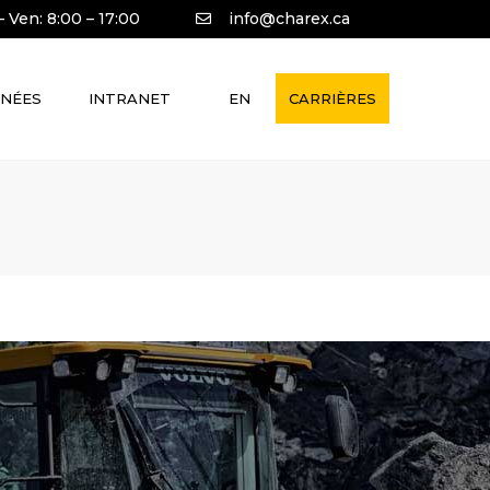
×
– Ven: 8:00 – 17:00
info@charex.ca
NÉES
INTRANET
CARRIÈRES