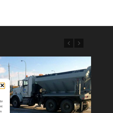
DÉNEIGEMENT
C
tir
nt
on