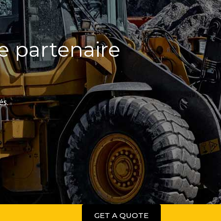
re partenaire
és.
GET A QUOTE