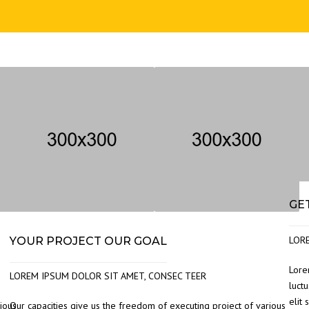
GE
LOR
YOUR PROJECT OUR GOAL
Lore
LOREM IPSUM DOLOR SIT AMET, CONSEC TEER
luctu
elit 
ious
Our capacities give us the freedom of executing project of various